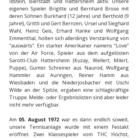
Idstein, Bierstadt und Hattersheim aktiv. Unsere
eigenen Spieler Brigitte und Bernhard Brose mit
deren Söhnen Burkhard (12 Jahre) und Berthold (9
Jahre!), Grittli und Gert Bernzen, Ursel und Sieghard
Wahl, Heinz Geis, Erhard Hanke und Wolfgang
Emmenthal, holten sich allerdings Verstärkung von
"auswärts". Ein starker Amerikaner namens "Love"
von der Air Force, Spieler aus dem aufgelösten
Sarotti-Club Hattersheim (Kuzay, Wellert, Milert,
Puppe), Günter Schreiner aus Naurod, Wolfgang
Hammler aus Auringen, Reiner Hamm aus
Wiesbaden und die Niederjosbacher mit Uschi
Wilde an der Spitze, ergaben eine schlagkräftige
Truppe. Melde- oder Ergebnislisten sind aber leider
nicht mehr verfügbar.
Am
05. August 1972
war es dann endlich soweit,
unsere Tennisanlage wurde mit einem Festakt
eröffnet. Zwei Klassespieler vom THC Höchst,