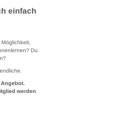
ch einfach
 Möglichkeit,
kennenlernen?
Du
en?
endliche.
 Angebot.
itglied werden