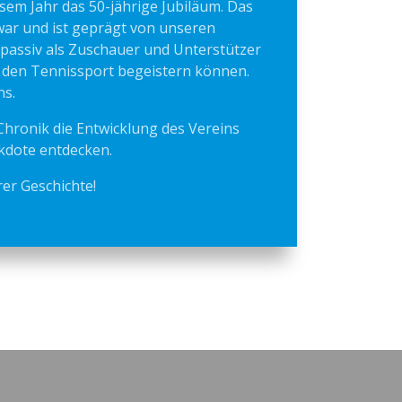
esem Jahr das 50-jährige Jubiläum. Das
ar und ist geprägt von unseren
, passiv als Zuschauer und Unterstützer
r den Tennissport begeistern können.
ns.
r Chronik die Entwicklung des Vereins
kdote entdecken.
er Geschichte!