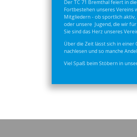
Der TC 71 Bremthal feiert in di
Fortbestehen unseres Vereins w
Mitgliedern - ob sportlich aktiv
oder unsere Jugend, die wir fü
Sie sind das Herz unseres Verei
Über die Zeit lässt sich in eine
nachlesen und so manche Ande
Viel Spaß beim Stöbern in unser